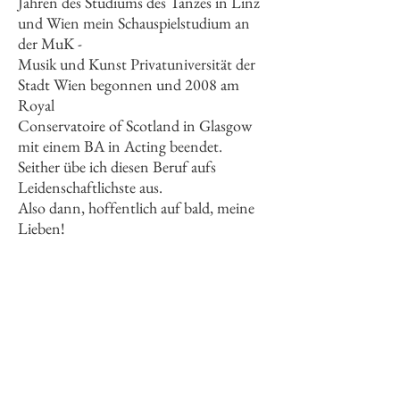
Jahren des Studiums des
Tanzes in Linz
und Wien mein Schauspielstudium an
der MuK -
Musik und Kunst Privatuniversität der
Stadt Wien begonnen und 2008 am
Royal
Conservatoire of Scotland in Glasgow
mit einem BA in Acting beendet.
Seither übe ich diesen Beruf aufs
Leidenschaftlichste aus.
Also dann, hoffentlich auf bald, meine
Lieben!
AKTUELLES
A Town called Purgatory jetzt streamen
auf Apple TV!
Ich bin beim First Glance Film Festival
Philadelphia 2024 und beim Tombstone