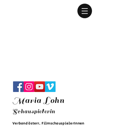
M
aria Lohn
Sch
auspielerin
Verband
österr
.
FilmschauspielerInnen